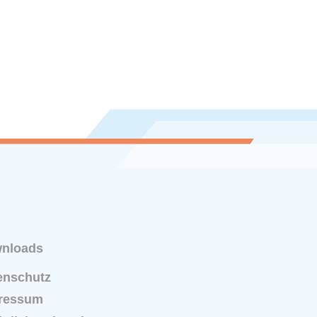
nloads
enschutz
ressum